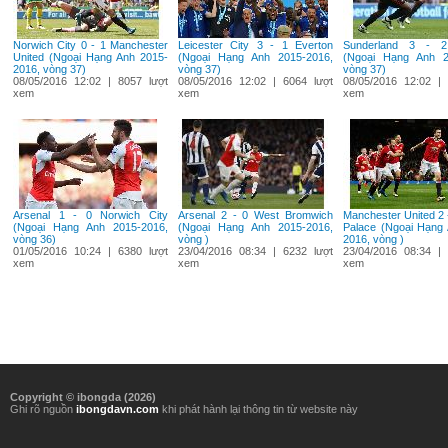
Norwich City 0 - 1 Manchester
Leicester City 3 - 1 Everton
Sunderland 3 - 2
United (Ngoại Hạng Anh 2015-
(Ngoại Hạng Anh 2015-2016,
(Ngoại Hạng Anh 2
2016, vòng 37)
vòng 37)
vòng 37)
08/05/2016 12:02 | 8057 lượt
08/05/2016 12:02 | 6064 lượt
08/05/2016 12:02 |
xem
xem
xem
Arsenal 1 - 0 Norwich City
Arsenal 2 - 0 West Bromwich
Manchester United 2 
(Ngoại Hạng Anh 2015-2016,
(Ngoại Hạng Anh 2015-2016,
Palace (Ngoại Hạng
vòng 36)
vòng )
2016, vòng )
01/05/2016 10:24 | 6380 lượt
23/04/2016 08:34 | 6232 lượt
23/04/2016 08:34 |
xem
xem
xem
Copyright © ibongda (
2026
)
Ghi rõ nguồn
ibongdavn.com
khi phát hành lại thông tin từ website này