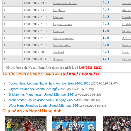
0 - 2
1
13/08/2017 19:30
Newcastle United
Totte
0 - 2
1
12/08/2017 23:30
Brighton
Manche
2 - 3
1
12/08/2017 21:00
Chelsea
Burnl
0 - 3
1
12/08/2017 21:00
Crystal Palace
Hudde
1 - 0
1
12/08/2017 21:00
Everton
Stoke 
1 - 0
1
12/08/2017 21:00
West Bromwich
AFC B
0 - 0
1
12/08/2017 21:00
Southampton
Swans
3 - 3
1
12/08/2017 18:30
Watford
Liver
4 - 3
1
12/08/2017 01:45
Arsenal
Leices
Dữ liệu bóng đá Ngoại Hạng Anh được cập nhật lúc
08/08/2026 22:22
TIN TỨC BÓNG ĐÁ NGOẠI HẠNG ANH
(CẬP NHẬT MỚI NHẤT)
Tường thuật kết quả Ngoại Hạng Anh loạt trận 24/05/2026
(25/05/2026 03:47)
Crystal Palace vs Arsenal 22h ngày 24/5
(24/05/2026 08:20)
Brighton vs Manchester United 22h ngày 24/5
(24/05/2026 08:19)
Manchester City vs Aston Villa 22h ngày 24/5
(24/05/2026 08:18)
West Ham United vs Leeds United 22h ngày 24/5
(24/05/2026 08:17)
Clip bóng đá Ngoại Hạng Anh