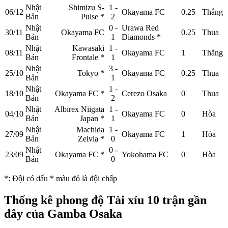
Nhật
Shimizu S-
1 -
06/12
Okayama FC
0.25
Thắng
Bản
Pulse
*
2
Nhật
0 -
Urawa Red
30/11
Okayama FC
0.25
Thua
Bản
1
Diamonds
*
Nhật
Kawasaki
1 -
08/11
Okayama FC
1
Thắng
Bản
Frontale
*
1
Nhật
3 -
25/10
Tokyo
*
Okayama FC
0.25
Thua
Bản
1
Nhật
1 -
18/10
Okayama FC
*
Cerezo Osaka
0
Thua
Bản
2
Nhật
Albirex Niigata
1 -
04/10
Okayama FC
0
Hòa
Bản
Japan
*
1
Nhật
Machida
1 -
27/09
Okayama FC
1
Hòa
Bản
Zelvia
*
0
Nhật
0 -
23/09
Okayama FC
*
Yokohama FC
0
Hòa
Bản
0
*
: Đội có dấu
*
màu đỏ là đội chấp
Thống kê phong độ Tài xỉu 10 trận gần
đây của Gamba Osaka