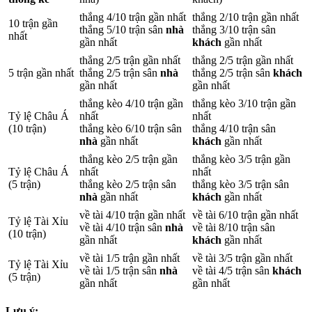
thắng 4/10 trận gần nhất
thắng 2/10 trận gần nhất
10 trận gần
thắng 5/10 trận sân
nhà
thắng 3/10 trận sân
nhất
gần nhất
khách
gần nhất
thắng 2/5 trận gần nhất
thắng 2/5 trận gần nhất
5 trận gần nhất
thắng 2/5 trận sân
nhà
thắng 2/5 trận sân
khách
gần nhất
gần nhất
thắng kèo 4/10 trận gần
thắng kèo 3/10 trận gần
Tỷ lệ Châu Á
nhất
nhất
(10 trận)
thắng kèo 6/10 trận sân
thắng 4/10 trận sân
nhà
gần nhất
khách
gần nhất
thắng kèo 2/5 trận gần
thắng kèo 3/5 trận gần
Tỷ lệ Châu Á
nhất
nhất
(5 trận)
thắng kèo 2/5 trận sân
thắng kèo 3/5 trận sân
nhà
gần nhất
khách
gần nhất
về tài 4/10 trận gần nhất
về tài 6/10 trận gần nhất
Tỷ lệ Tài Xỉu
về tài 4/10 trận sân
nhà
về tài 8/10 trận sân
(10 trận)
gần nhất
khách
gần nhất
về tài 1/5 trận gần nhất
về tài 3/5 trận gần nhất
Tỷ lệ Tài Xỉu
về tài 1/5 trận sân
nhà
về tài 4/5 trận sân
khách
(5 trận)
gần nhất
gần nhất
Lưu ý: