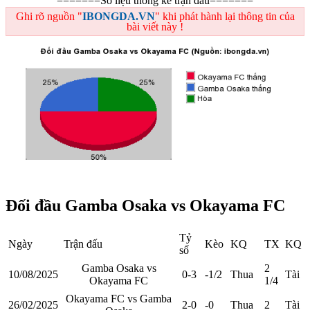
=======Số liệu thống kê trận đấu=======
Ghi rõ nguồn "
IBONGDA.VN
" khi phát hành lại thông tin của
bài viết này !
Đối đầu Gamba Osaka vs Okayama FC
Tỷ
Ngày
Trận đấu
Kèo
KQ
TX
KQ
số
Gamba Osaka vs
2
10/08/2025
0-3
-1/2
Thua
Tài
Okayama FC
1/4
Okayama FC vs Gamba
26/02/2025
2-0
-0
Thua
2
Tài