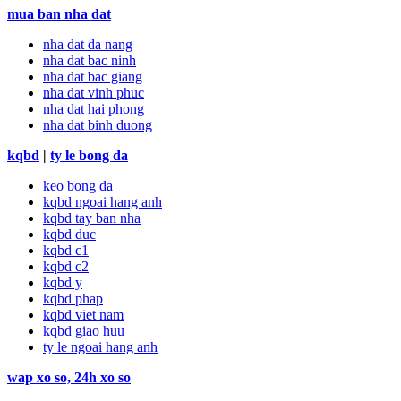
mua ban nha dat
nha dat da nang
nha dat bac ninh
nha dat bac giang
nha dat vinh phuc
nha dat hai phong
nha dat binh duong
kqbd
|
ty le bong da
keo bong da
kqbd ngoai hang anh
kqbd tay ban nha
kqbd duc
kqbd c1
kqbd c2
kqbd y
kqbd phap
kqbd viet nam
kqbd giao huu
ty le ngoai hang anh
wap xo so, 24h xo so