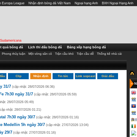
h Europa League
Nhận định bóng đá Việt Nam
Ngoại hạng Anh
BXH Ngoại Hạng Anh
 Sudamericana
t quả bóng đá
Lịch thi đấu bóng đá
Bảng xếp hạng bóng đá
Phong thủy luận
Một vòng sân cỏ
Trận cầu khó
Trận cầu dễ
Thống kê nhà cái
 đấu
Clip
Nhận định
Tin tức
Link sopcast
Giải đấu
N
y 31/7
(cập nhật: 28/07/2026 06:36)
Fe 7h30 ngày 31/7
(cập nhật: 28/07/2026 05:59)
hật: 28/07/2026 05:49)
cập nhật: 28/07/2026 01:21)
stal 7h30 ngày 30/7
(cập nhật: 28/07/2026 01:16)
e Medellin 5h ngày 30/7
(cập nhật: 27/07/2026 13:04)
ày 29/7
(cập nhật: 27/07/2026 01:16)