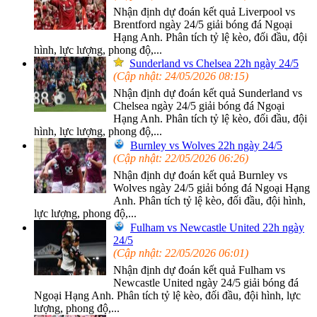
Nhận định dự đoán kết quả Liverpool vs
Brentford ngày 24/5 giải bóng đá Ngoại
Hạng Anh. Phân tích tỷ lệ kèo, đối đầu, đội
hình, lực lượng, phong độ,...
Sunderland vs Chelsea 22h ngày 24/5
(Cập nhật: 24/05/2026 08:15)
Nhận định dự đoán kết quả Sunderland vs
Chelsea ngày 24/5 giải bóng đá Ngoại
Hạng Anh. Phân tích tỷ lệ kèo, đối đầu, đội
hình, lực lượng, phong độ,...
Burnley vs Wolves 22h ngày 24/5
(Cập nhật: 22/05/2026 06:26)
Nhận định dự đoán kết quả Burnley vs
Wolves ngày 24/5 giải bóng đá Ngoại Hạng
Anh. Phân tích tỷ lệ kèo, đối đầu, đội hình,
lực lượng, phong độ,...
Fulham vs Newcastle United 22h ngày
24/5
(Cập nhật: 22/05/2026 06:01)
Nhận định dự đoán kết quả Fulham vs
Newcastle United ngày 24/5 giải bóng đá
Ngoại Hạng Anh. Phân tích tỷ lệ kèo, đối đầu, đội hình, lực
lượng, phong độ,...