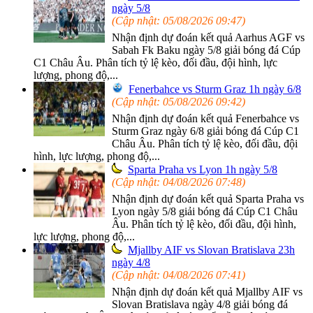
ngày 5/8
(Cập nhật: 05/08/2026 09:47)
Nhận định dự đoán kết quả Aarhus AGF vs
Sabah Fk Baku ngày 5/8 giải bóng đá Cúp
C1 Châu Âu. Phân tích tỷ lệ kèo, đối đầu, đội hình, lực
lượng, phong độ,...
Fenerbahce vs Sturm Graz 1h ngày 6/8
(Cập nhật: 05/08/2026 09:42)
Nhận định dự đoán kết quả Fenerbahce vs
Sturm Graz ngày 6/8 giải bóng đá Cúp C1
Châu Âu. Phân tích tỷ lệ kèo, đối đầu, đội
hình, lực lượng, phong độ,...
Sparta Praha vs Lyon 1h ngày 5/8
(Cập nhật: 04/08/2026 07:48)
Nhận định dự đoán kết quả Sparta Praha vs
Lyon ngày 5/8 giải bóng đá Cúp C1 Châu
Âu. Phân tích tỷ lệ kèo, đối đầu, đội hình,
lực lượng, phong độ,...
Mjallby AIF vs Slovan Bratislava 23h
ngày 4/8
(Cập nhật: 04/08/2026 07:41)
Nhận định dự đoán kết quả Mjallby AIF vs
Slovan Bratislava ngày 4/8 giải bóng đá