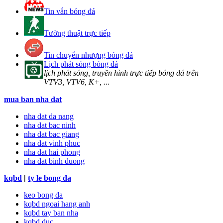
Tin vắn bóng đá
Tường thuật trực tiếp
Tin chuyển nhượng bóng đá
Lịch phát sóng bóng đá
lịch phát sóng, truyền hình trực tiếp bóng đá trên
VTV3, VTV6, K+, ...
mua ban nha dat
nha dat da nang
nha dat bac ninh
nha dat bac giang
nha dat vinh phuc
nha dat hai phong
nha dat binh duong
kqbd
|
ty le bong da
keo bong da
kqbd ngoai hang anh
kqbd tay ban nha
kqbd duc