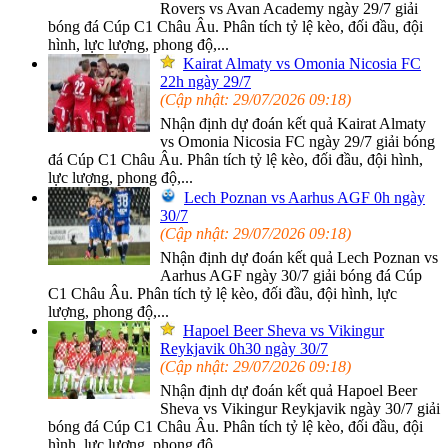
Rovers vs Avan Academy ngày 29/7 giải
bóng đá Cúp C1 Châu Âu. Phân tích tỷ lệ kèo, đối đầu, đội
hình, lực lượng, phong độ,...
Kairat Almaty vs Omonia Nicosia FC
22h ngày 29/7
(Cập nhật: 29/07/2026 09:18)
Nhận định dự đoán kết quả Kairat Almaty
vs Omonia Nicosia FC ngày 29/7 giải bóng
đá Cúp C1 Châu Âu. Phân tích tỷ lệ kèo, đối đầu, đội hình,
lực lượng, phong độ,...
Lech Poznan vs Aarhus AGF 0h ngày
30/7
(Cập nhật: 29/07/2026 09:18)
Nhận định dự đoán kết quả Lech Poznan vs
Aarhus AGF ngày 30/7 giải bóng đá Cúp
C1 Châu Âu. Phân tích tỷ lệ kèo, đối đầu, đội hình, lực
lượng, phong độ,...
Hapoel Beer Sheva vs Vikingur
Reykjavik 0h30 ngày 30/7
(Cập nhật: 29/07/2026 09:18)
Nhận định dự đoán kết quả Hapoel Beer
Sheva vs Vikingur Reykjavik ngày 30/7 giải
bóng đá Cúp C1 Châu Âu. Phân tích tỷ lệ kèo, đối đầu, đội
hình, lực lượng, phong độ,...