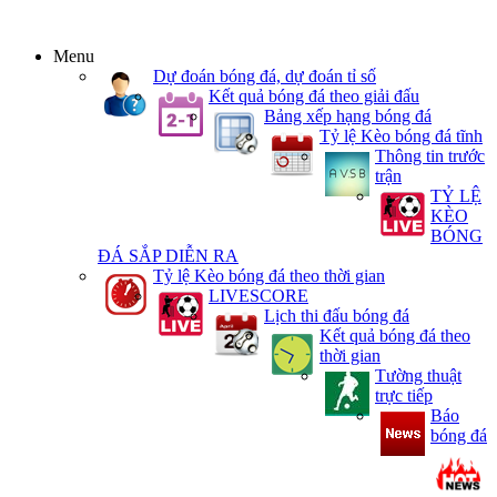
Menu
Dự đoán bóng đá, dự đoán tỉ số
Kết quả bóng đá theo giải đấu
Bảng xếp hạng bóng đá
Tỷ lệ Kèo bóng đá tĩnh
Thông tin trước
trận
TỶ LỆ
KÈO
BÓNG
ĐÁ SẮP DIỄN RA
Tỷ lệ Kèo bóng đá theo thời gian
LIVESCORE
Lịch thi đấu bóng đá
Kết quả bóng đá theo
thời gian
Tường thuật
trực tiếp
Báo
bóng đá