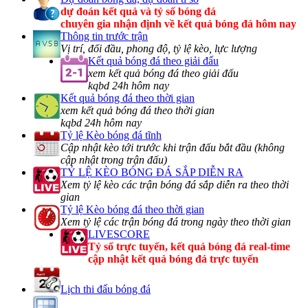
dự đoán kết quả và tỷ số bóng đá
chuyên gia nhận định về kết quả bóng đá hôm nay
Thông tin trước trận
Vị trí, đối đầu, phong độ, tỷ lệ kèo, lực lượng
Kết quả bóng đá theo giải đấu
xem kết quả bóng đá theo giải đấu
kqbd 24h hôm nay
Kết quả bóng đá theo thời gian
xem kết quả bóng đá theo thời gian
kqbd 24h hôm nay
Tỷ lệ Kèo bóng đá tĩnh
Cập nhật kèo tới trước khi trận đấu bắt đầu (không
cập nhật trong trận đấu)
TỶ LỆ KÈO BÓNG ĐÁ SẮP DIỄN RA
Xem tỷ lệ kèo các trận bóng đá sắp diễn ra theo thời
gian
Tỷ lệ Kèo bóng đá theo thời gian
Xem tỷ lệ các trận bóng đá trong ngày theo thời gian
LIVESCORE
Tỷ số trực tuyến, kết quả bóng đá real-time
cập nhật kết quả bóng đá trực tuyến
Lịch thi đấu bóng đá