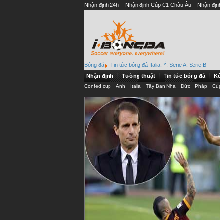
Nhận định 24h
Nhận định Cúp C1 Châu Âu
Nhận địn
Bóng đá
Tin tức bóng đá Italia, Ý, Serie A, Serie B
Nhận định
Tường thuật
Tin tức bóng đá
Kế
Confed cup
Anh
Italia
Tây Ban Nha
Đức
Pháp
Cú