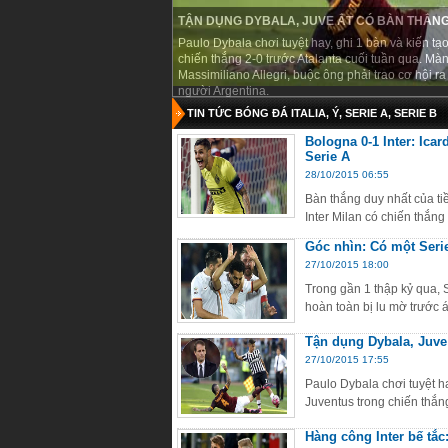
TẬN DỤNG DYBALA, JUVE ẮT CÓ BÀN THẮN
Paulo Dybala chơi tuyệt hay, ghi 1 bàn và kiến tạ
chiến thắng 2-0 trước Atalanta cuối tuần qua. Mà
Massimiliano Allegri, buộc ông phải trao cơ hội r
người Argentina.
TIN TỨC BÓNG ĐÁ ITALIA, Ý, SERIE A, SERIE B
Bologna 0-1 Inter: Icar
Serie A
28/10/2015 06:55
Bàn thắng duy nhất của ti
Inter Milan có chiến thắn
leo lên ngôi đầu Serie A.
Góc nhìn: Có một Serie
27/10/2015 18:00
Trong gần 1 thập kỷ qua, S
hoàn toàn bị lu mờ trước
Liga và thậm chí là cả Bu
Tận dụng Dybala, Juve
nên hấp dẫn với sự cạnh tr
27/10/2015 17:55
Paulo Dybala chơi tuyệt ha
Juventus trong chiến thắn
trình diễn đó đã đánh độn
Hàng công Inter bế tắc:
trao cơ hội ra sân nhiều 