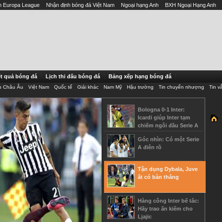
h Europa League
Nhận định bóng đá Việt Nam
Ngoại hạng Anh
BXH Ngoại Hạng Anh
t quả bóng đá
Lịch thi đấu bóng đá
Bảng xếp hạng bóng đá
p Châu Âu
Việt Nam
Quốc tế
Giải khác
Nam Mỹ
Hậu trường
Tin chuyển nhượng
Tin v
Bologna 0-1 Inter:
Icardi giúp Inter tạm
chiếm ngôi đầu Serie A
Góc nhìn: Có một Serie
A điên rồ
Tận dụng Dybala, Juve
ắt có bàn thắng
Hàng công Inter bế tắc:
Hãy trao ấn kiếm cho
Ljajic