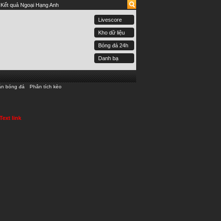
Kết quả Ngoại Hạng Anh
Livescore
Kho dữ liệu
Bóng đá 24h
Danh bạ
ắn bóng đá
Phân tích kèo
Text link