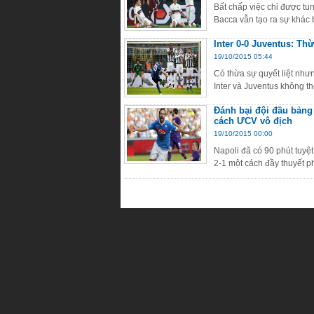
Bất chấp việc chỉ được tu
Bacca vẫn tạo ra sự khác 
tiên của mình trong mùa gi
Inter 0-0 Juventus: Thừ
trung phong người Colom
19/10/2015 05:44
Có thừa sự quyết liệt như
Inter và Juventus không th
đáng chờ đợi nhất vòng 8 
Đánh bại đội đầu bảng 
sáng nay khiến cả Inter l
cách ƯCV vô địch
mình.
19/10/2015 00:00
Napoli đã có 90 phút tuyệt
2-1 một cách đầy thuyết p
ứng viên vô địch của đội 