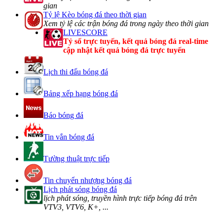
gian
Tỷ lệ Kèo bóng đá theo thời gian
Xem tỷ lệ các trận bóng đá trong ngày theo thời gian
LIVESCORE
Tỷ số trực tuyến, kết quả bóng đá real-time
cập nhật kết quả bóng đá trực tuyến
Lịch thi đấu bóng đá
Bảng xếp hạng bóng đá
Báo bóng đá
Tin vắn bóng đá
Tường thuật trực tiếp
Tin chuyển nhượng bóng đá
Lịch phát sóng bóng đá
lịch phát sóng, truyền hình trực tiếp bóng đá trên
VTV3, VTV6, K+, ...