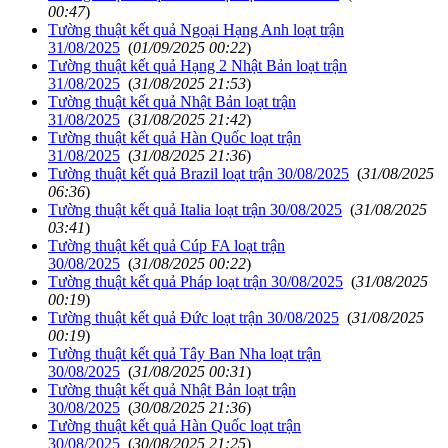
00:47
)
Tường thuật kết quả Ngoại Hạng Anh loạt trận
31/08/2025
(
01/09/2025 00:22
)
Tường thuật kết quả Hạng 2 Nhật Bản loạt trận
31/08/2025
(
31/08/2025 21:53
)
Tường thuật kết quả Nhật Bản loạt trận
31/08/2025
(
31/08/2025 21:42
)
Tường thuật kết quả Hàn Quốc loạt trận
31/08/2025
(
31/08/2025 21:36
)
Tường thuật kết quả Brazil loạt trận 30/08/2025
(
31/08/2025
06:36
)
Tường thuật kết quả Italia loạt trận 30/08/2025
(
31/08/2025
03:41
)
Tường thuật kết quả Cúp FA loạt trận
30/08/2025
(
31/08/2025 00:22
)
Tường thuật kết quả Pháp loạt trận 30/08/2025
(
31/08/2025
00:19
)
Tường thuật kết quả Đức loạt trận 30/08/2025
(
31/08/2025
00:19
)
Tường thuật kết quả Tây Ban Nha loạt trận
30/08/2025
(
31/08/2025 00:31
)
Tường thuật kết quả Nhật Bản loạt trận
30/08/2025
(
30/08/2025 21:36
)
Tường thuật kết quả Hàn Quốc loạt trận
30/08/2025
(
30/08/2025 21:25
)