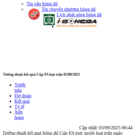
Tin vắn bóng đá
Tin chuyển nhượng bóng đá
Lịch phát sóng bóng đá
Tường thuật kết quả Cúp FA loạt trận 02/09/2025
Trước
trận
Dự đoán
Kết quả
Tỷ lệ
Xếp
hạng
Cập nhật:
03/09/2025 06:44
Tường thuật kết quả bóng đá Cúp FA trực tuyến loạt trận ngày