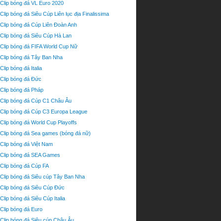
Clip bóng đá VL Euro 2020
Clip bóng đá Siêu Cúp Liên lục địa Finalissima
Clip bóng đá Cúp Liên Đoàn Anh
Clip bóng đá Siêu Cúp Hà Lan
Clip bóng đá FIFA World Cup Nữ
Clip bóng đá Tây Ban Nha
Clip bóng đá Italia
Clip bóng đá Đức
Clip bóng đá Pháp
Clip bóng đá Cúp C1 Châu Âu
Clip bóng đá Cúp C3 Europa League
Clip bóng đá World Cup Playoffs
Clip bóng đá Sea games (bóng đá nữ)
Clip bóng đá Việt Nam
Clip bóng đá SEA Games
Clip bóng đá Cúp FA
Clip bóng đá Siêu cúp Tây Ban Nha
Clip bóng đá Siêu Cúp Đức
Clip bóng đá Siêu Cúp Italia
Clip bóng đá Euro
Clip bóng đá Siêu cúp Châu Âu