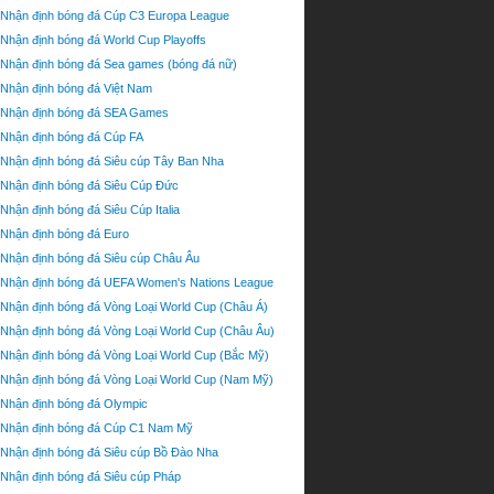
Nhận định bóng đá Cúp C3 Europa League
Nhận định bóng đá World Cup Playoffs
Nhận định bóng đá Sea games (bóng đá nữ)
Nhận định bóng đá Việt Nam
Nhận định bóng đá SEA Games
Nhận định bóng đá Cúp FA
Nhận định bóng đá Siêu cúp Tây Ban Nha
Nhận định bóng đá Siêu Cúp Đức
Nhận định bóng đá Siêu Cúp Italia
Nhận định bóng đá Euro
Nhận định bóng đá Siêu cúp Châu Âu
Nhận định bóng đá UEFA Women's Nations League
Nhận định bóng đá Vòng Loại World Cup (Châu Á)
Nhận định bóng đá Vòng Loại World Cup (Châu Âu)
Nhận định bóng đá Vòng Loại World Cup (Bắc Mỹ)
Nhận định bóng đá Vòng Loại World Cup (Nam Mỹ)
Nhận định bóng đá Olympic
Nhận định bóng đá Cúp C1 Nam Mỹ
Nhận định bóng đá Siêu cúp Bồ Đào Nha
Nhận định bóng đá Siêu cúp Pháp