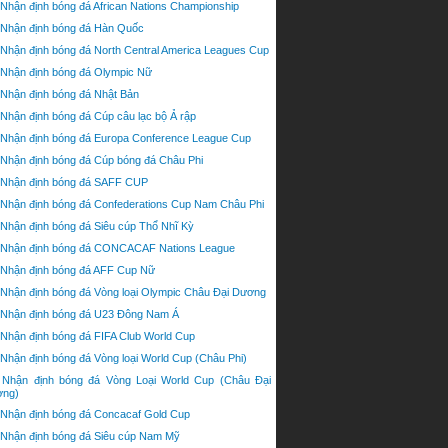
Nhận định bóng đá African Nations Championship
Nhận định bóng đá Hàn Quốc
Nhận định bóng đá North Central America Leagues Cup
Nhận định bóng đá Olympic Nữ
Nhận định bóng đá Nhật Bản
Nhận định bóng đá Cúp câu lạc bộ Ả rập
Nhận định bóng đá Europa Conference League Cup
Nhận định bóng đá Cúp bóng đá Châu Phi
Nhận định bóng đá SAFF CUP
Nhận định bóng đá Confederations Cup Nam Châu Phi
Nhận định bóng đá Siêu cúp Thổ Nhĩ Kỳ
Nhận định bóng đá CONCACAF Nations League
Nhận định bóng đá AFF Cup Nữ
Nhận định bóng đá Vòng loại Olympic Châu Đại Dương
Nhận định bóng đá U23 Đông Nam Á
Nhận định bóng đá FIFA Club World Cup
Nhận định bóng đá Vòng loại World Cup (Châu Phi)
Nhận định bóng đá Vòng Loại World Cup (Châu Đại
ng)
Nhận định bóng đá Concacaf Gold Cup
Nhận định bóng đá Siêu cúp Nam Mỹ