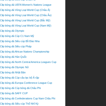
Clip bóng đá UEFA Women's Nations League
Clip bóng đá Vòng Loại World Cup (Châu Á)
Clip bóng đá Vòng Loại World Cup (Châu Âu)
Clip bóng đá Vòng Loại World Cup (Bắc Mỹ)
Clip bóng đá Vòng Loại World Cup (Nam Mỹ)
Clip bóng đá Olympic
Clip bóng đá Cúp C1 Nam Mỹ
Clip bóng đá Siêu cúp Bồ Đào Nha
Clip bóng đá Siêu cúp Pháp
Clip bóng đá African Nations Championship
Clip bóng đá Hàn Quốc
Clip bóng đá North Central America Leagues Cup
Clip bóng đá Olympic Nữ
Clip bóng đá Nhật Bản
Clip bóng đá Cúp câu lạc bộ Ả rập
Clip bóng đá Europa Conference League Cup
Clip bóng đá Cúp bóng đá Châu Phi
Clip bóng đá SAFF CUP
Clip bóng đá Confederations Cup Nam Châu Phi
Clip bóng đá Siêu cúp Thổ Nhĩ Kỳ