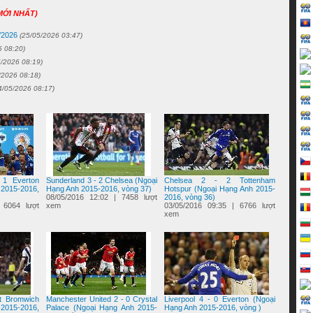
MỚI NHẤT)
/2026
(25/05/2026 03:47)
6 08:20)
5/2026 08:19)
/2026 08:18)
4/05/2026 08:17)
 1 Everton
Sunderland 3 - 2 Chelsea (Ngoại
Chelsea 2 - 2 Tottenham
2015-2016,
Hạng Anh 2015-2016, vòng 37)
Hotspur (Ngoại Hạng Anh 2015-
08/05/2016 12:02 | 7458 lượt
2016, vòng 36)
 6064 lượt
xem
03/05/2016 09:35 | 6766 lượt
xem
t Bromwich
Manchester United 2 - 0 Crystal
Liverpool 4 - 0 Everton (Ngoại
2015-2016,
Palace (Ngoại Hạng Anh 2015-
Hạng Anh 2015-2016, vòng )