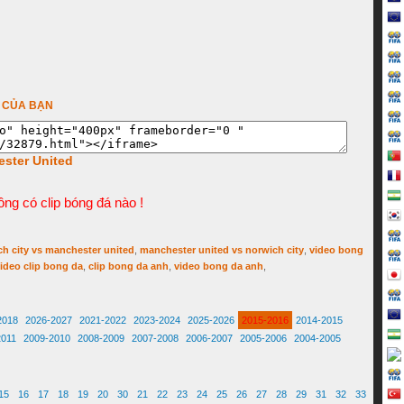
 CỦA BẠN
ester United
ng có clip bóng đá nào !
ch city vs manchester united
,
manchester united vs norwich city
,
video bong
ideo clip bong da
,
clip bong da anh
,
video bong da anh
,
2018
2026-2027
2021-2022
2023-2024
2025-2026
2015-2016
2014-2015
2011
2009-2010
2008-2009
2007-2008
2006-2007
2005-2006
2004-2005
15
16
17
18
19
20
30
21
22
23
24
25
26
27
28
29
31
32
33