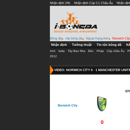
Nhận định 24h
Nhận định Cúp C1 Châu Âu
Nhận địn
Bóng đá
clip bóng đá
Ngoại Hạng Anh
Norwich Cit
Nhận định
Tường thuật
Tin tức bóng đá
Kế
Anh
Italia
Tây Ban Nha
Đức
Pháp
Cúp châu Âu
P
2012
VIDEO: NORWICH CITY 0 - 1 MANCHESTER UNIT
07
Norwich City
0