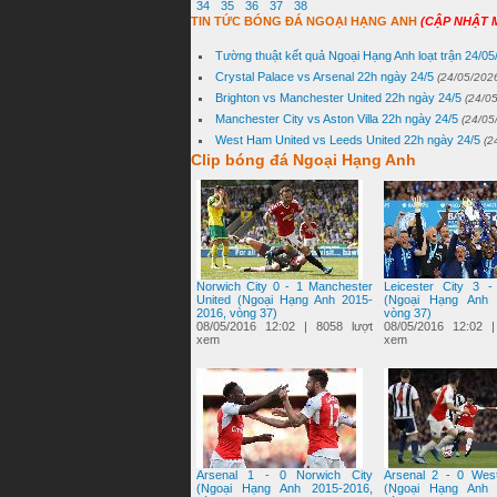
34
35
36
37
38
TIN TỨC BÓNG ĐÁ NGOẠI HẠNG ANH
(CẬP NHẬT 
Tường thuật kết quả Ngoại Hạng Anh loạt trận 24/05
Crystal Palace vs Arsenal 22h ngày 24/5
(24/05/202
Brighton vs Manchester United 22h ngày 24/5
(24/0
Manchester City vs Aston Villa 22h ngày 24/5
(24/05
West Ham United vs Leeds United 22h ngày 24/5
(2
Clip bóng đá Ngoại Hạng Anh
Norwich City 0 - 1 Manchester
Leicester City 3 -
United (Ngoại Hạng Anh 2015-
(Ngoại Hạng Anh 
2016, vòng 37)
vòng 37)
08/05/2016 12:02 | 8058 lượt
08/05/2016 12:02 |
xem
xem
Arsenal 1 - 0 Norwich City
Arsenal 2 - 0 Wes
(Ngoại Hạng Anh 2015-2016,
(Ngoại Hạng Anh 