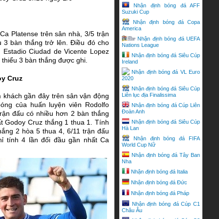
Nhận định bóng đá AFF
Suzuki Cup
Nhận định bóng đá Copa
America
Ca Platense trên sân nhà, 3/5 trận
Nhận định bóng đá UEFA
 3 bàn thắng trở lên. Điều đó cho
Nations League
n Estadio Ciudad de Vicente Lopez
Nhận định bóng đá Siêu Cúp
 thiểu 3 bàn thắng được ghi.
Ireland
Nhận định bóng đá VL Euro
oy Cruz
2020
Nhận định bóng đá Siêu Cúp
Liên lục địa Finalissima
àm khách gần đây trên sân vận động
bóng của huấn luyện viên Rodolfo
Nhận định bóng đá Cúp Liên
Đoàn Anh
trận đấu có nhiều hơn 2 bàn thắng
ất Godoy Cruz thắng 1 thua 1. Tính
Nhận định bóng đá Siêu Cúp
Hà Lan
hắng 2 hòa 5 thua 4, 6/11 trận đấu
Nhận định bóng đá FIFA
ỉ tính 4 lần đối đầu gần nhất Ca
World Cup Nữ
Nhận định bóng đá Tây Ban
Nha
Nhận định bóng đá Italia
Nhận định bóng đá Đức
Nhận định bóng đá Pháp
Nhận định bóng đá Cúp C1
Châu Âu