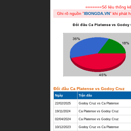
=======Số liệu thống k
Ghi rõ nguồn "
IBONGDA.VN
" khi phát h
Đối đầu Ca Platense vs Godoy Cruz
Ngày
Trận đấu
22/02/2025
Godoy Cruz vs Ca Platense
19/11/2024
Ca Platense vs Godoy Cruz
02/04/2024
Ca Platense vs Godoy Cruz
10/12/2023
Godoy Cruz vs Ca Platense