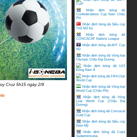
CUP
Nhận định bóng đá
Confederations Cup Nam Châu
Phi
Nhận định bóng đá Siêu cúp
Thổ Nhĩ Kỳ
Nhận định bóng đá
CONCACAF Nations League
Nhận định bóng đá AFF Cup
Nữ
Nhận định bóng đá Vòng loại
Olympic Châu Đại Dương
Nhận định bóng đá U23
Đông Nam Á
Nhận định bóng đá FIFA Club
World Cup
oy Cruz 5h15 ngày 2/9
Nhận định bóng đá Vòng loại
World Cup (Châu Phi)
gda
Nhận định bóng đá Vòng
Loại World Cup (Châu Đại
Dương)
Nhận định bóng đá Concacaf
Gold Cup
Nhận định bóng đá Siêu cúp
Nam Mỹ
Nhận định bóng đá Copa
Sudamericana