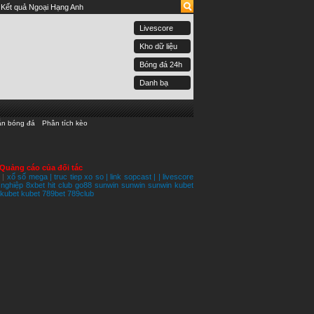
Kết quả Ngoại Hạng Anh
Livescore
Kho dữ liệu
Bóng đá 24h
Danh bạ
ắn bóng đá
Phân tích kèo
Quảng cáo của đối tác
|
xổ số mega
|
truc tiep xo so
|
link sopcast
|
|
livescore
 nghiệp
8xbet
hit club
go88
sunwin
sunwin
sunwin
kubet
kubet
kubet
789bet
789club