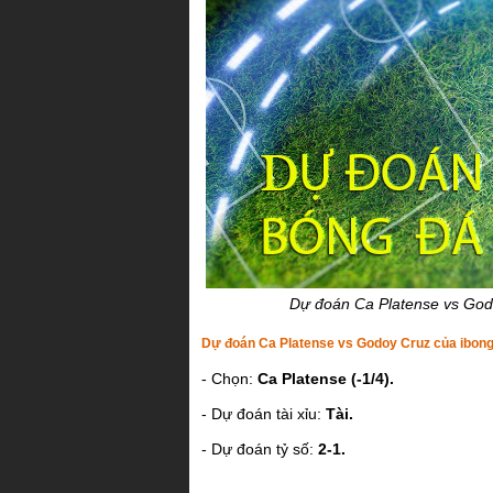
Dự đoán Ca Platense vs God
Dự đoán Ca Platense vs Godoy Cruz của ibon
- Chọn:
Ca Platense (-1/4).
- Dự đoán tài xỉu:
Tài.
- Dự đoán tỷ số:
2-1.