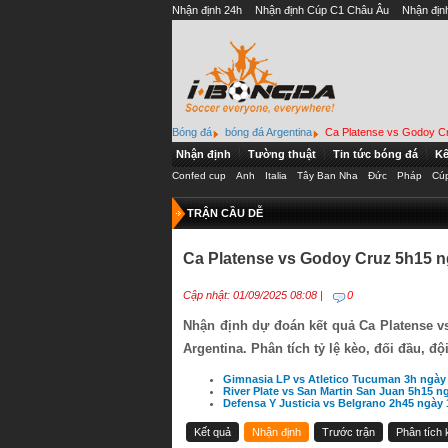
Nhận định 24h
Nhận định Cúp C1 Châu Âu
Nhận địn
Bóng đá
bóng đá Argentina
Ca Platense vs Godoy C
Nhận định
Tường thuật
Tin tức bóng đá
Kế
Confed cup
Anh
Italia
Tây Ban Nha
Đức
Pháp
Cú
TRẬN CẦU DỄ
Ca Platense vs Godoy Cruz 5h15 n
Cập nhật:
01/09/2025 08:08 |
0
Nhận định dự đoán kết quả Ca Platense v
Argentina. Phân tích tỷ lệ kèo, đối đầu, độ
Gimnasia LP vs Atletico Tucuman 3h ngày 
River Plate vs San Martin San Juan 5h15 ng
Defensa Y Justicia vs Belgrano 2h45 ngày 
Kết quả
Nhận định
Trước trận
Phân tích 